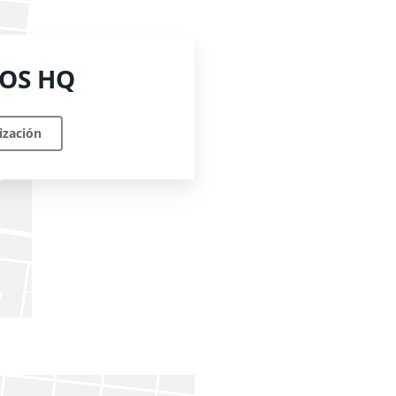
OS HQ
lización