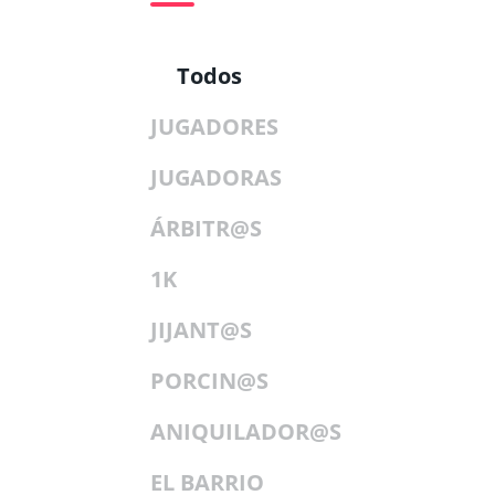
Todos
JUGADORES
JUGADORAS
ÁRBITR@S
1K
JIJANT@S
PORCIN@S
ANIQUILADOR@S
EL BARRIO